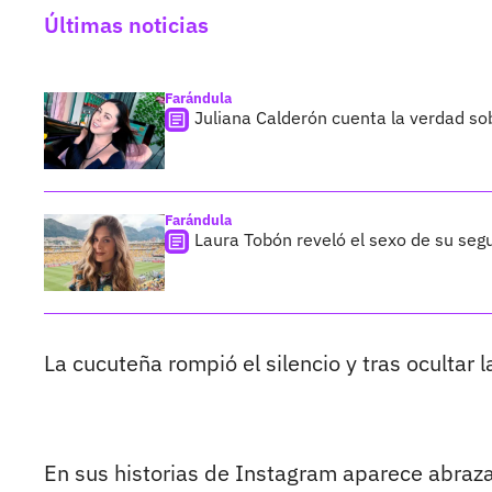
Últimas noticias
Farándula
Juliana Calderón cuenta la verdad so
Farándula
Laura Tobón reveló el sexo de su segu
La cucuteña rompió el silencio y tras ocultar l
En sus historias de Instagram aparece abraza