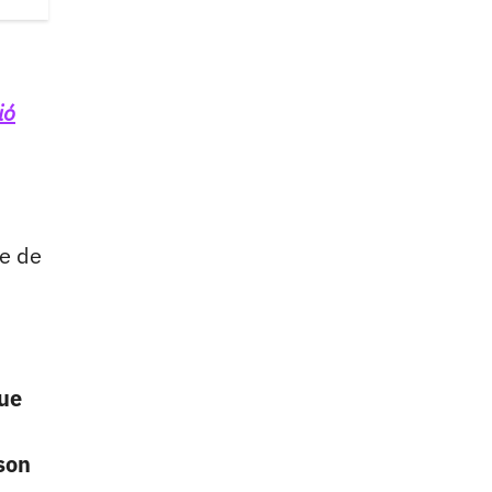
ió
re de
que
son