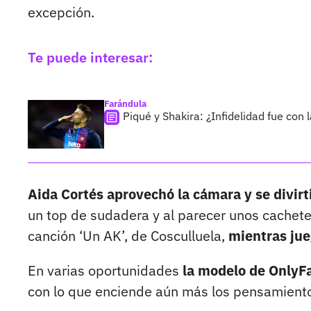
excepción.
Te puede interesar:
Farándula
Piqué y Shakira: ¿Infidelidad fue con
Aida Cortés aprovechó la cámara y se divirt
un top de sudadera y al parecer unos cachetero
canción ‘Un AK’, de Cosculluela,
mientras jue
En varias oportunidades
la modelo de OnlyFa
con lo que enciende aún más los pensamiento