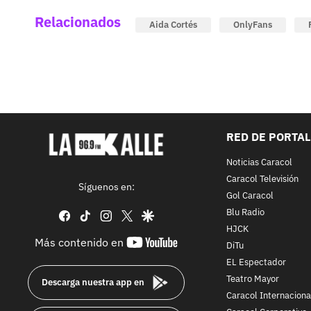
Relacionados
Aida Cortés
OnlyFans
RED DE PORTA
Noticias Caracol
Caracol Televisión
Síguenos en:
Gol Caracol
Blu Radio
facebook
tiktok
instagram
twitter
google
HJCK
youtube-
Más contenido en
DiTu
footer
EL Espectador
Teatro Mayor
Descarga nuestra app en
Caracol Internaciona