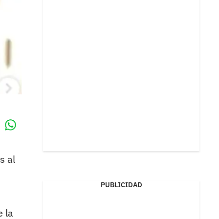
Whatsapp
k
s al
PUBLICIDAD
 la