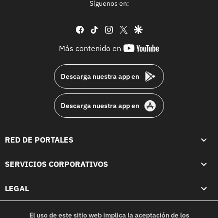
Síguenos en:
facebook
tiktok
instagram
twitter
google
youtube-
Más contenido en
footer
Descarga nuestra app en
Descarga nuestra app en
RED DE PORTALES
SERVICIOS CORPORATIVOS
LEGAL
El uso de este sitio web implica la aceptación de los