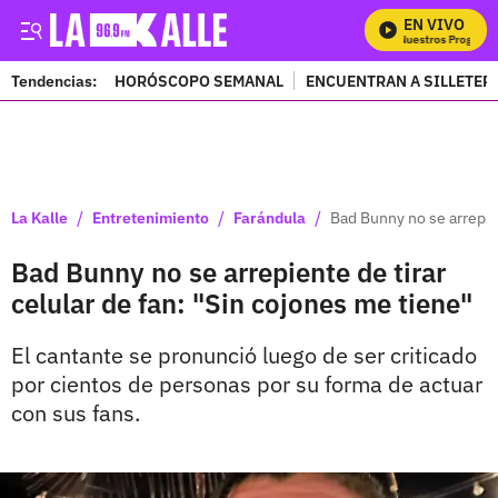
EN VIVO
Mira Todos Nuestros Programas
Tendencias:
HORÓSCOPO SEMANAL
ENCUENTRAN A SILLETER
PUBLICIDAD
/
/
/
La Kalle
Entretenimiento
Farándula
Bad Bunny no se arrepien
Bad Bunny no se arrepiente de tirar
celular de fan: "Sin cojones me tiene"
El cantante se pronunció luego de ser criticado
por cientos de personas por su forma de actuar
con sus fans.