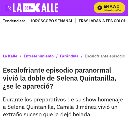
EN VIVO
Mira Todos Nuestros Programa
Tendencias:
HORÓSCOPO SEMANAL
TRASLADAN A EPA COLOM
PUBLICIDAD
/
/
/
La Kalle
Entretenimiento
Farándula
Escalofriante episodio p
Escalofriante episodio paranormal
vivió la doble de Selena Quintanilla,
¿se le apareció?
Durante los preparativos de su show homenaje
a Selena Quintanilla, Camila Jiménez vivió un
extraño suceso que la dejó helada.