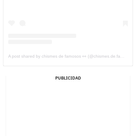
A post shared by chismes de famosos 👀 (@chismes.de.famosos)
PUBLICIDAD