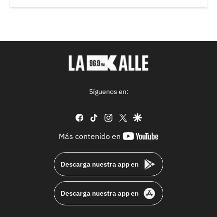
Síguenos en:
facebook
tiktok
instagram
twitter
google
youtube-
Más contenido en
footer
Descarga nuestra app en
Descarga nuestra app en