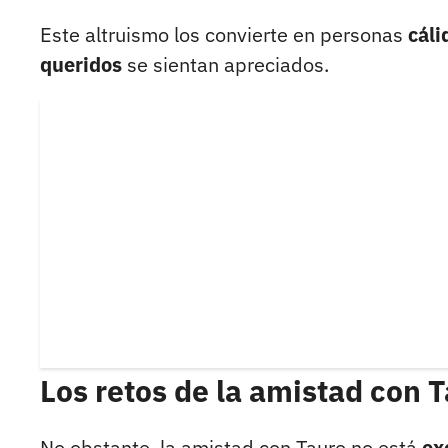
Este altruismo los convierte en personas
cáli
queridos
se sientan apreciados.
Los retos de la amistad con 
No obstante, la amistad con Tauro no está
ex