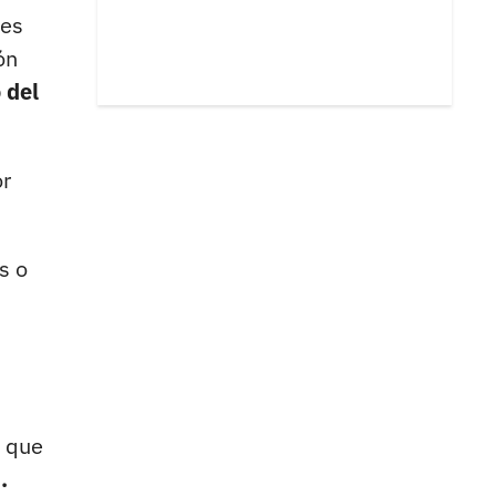
 es
ón
 del
or
s o
o que
.