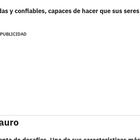
das y confiables, capaces de hacer que sus seres
PUBLICIDAD
Tauro
enta de desafíos. Una de sus características má