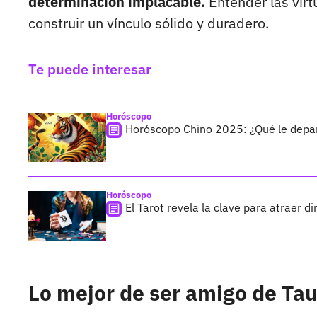
determinación implacable.
Entender las virt
construir un vínculo sólido y duradero.
Te puede interesar
Horóscopo
Horóscopo Chino 2025: ¿Qué le depara
Horóscopo
El Tarot revela la clave para atraer d
Lo mejor de ser amigo de Ta