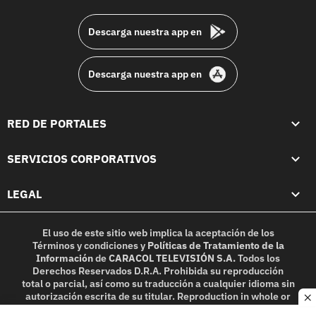
footer
Descarga nuestra app en
Descarga nuestra app en
RED DE PORTALES
SERVICIOS CORPORATIVOS
LEGAL
El uso de este sitio web implica la aceptación de los
Términos y condiciones
y
Políticas de Tratamiento de la
Información
de
CARACOL TELEVISIÓN S.A.
Todos los
Derechos Reservados D.R.A. Prohibida su reproducción
total o parcial, así como su traducción a cualquier idioma sin
autorización escrita de su titular. Reproduction in whole or
c
in part, or translation without written permission is