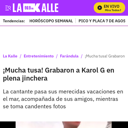
EN VIVO
Mira Todos Nuest
Tendencias:
HORÓSCOPO SEMANAL
PICO Y PLACA 7 DE AGOS
PUBLICIDAD
/
/
/
La Kalle
Entretenimiento
Farándula
¡Mucha tusa! Grabaron a
¡Mucha tusa! Grabaron a Karol G en
plena jinchera
La cantante pasa sus merecidas vacaciones en
el mar, acompañada de sus amigos, mientras
se toma candentes fotos