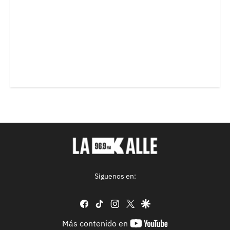
Síguenos en:
facebook
tiktok
instagram
twitter
google
youtube-
Más contenido en