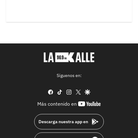
Síguenos en:
facebook
tiktok
instagram
twitter
google
youtube-
Más contenido en
footer
Descarga nuestra app en