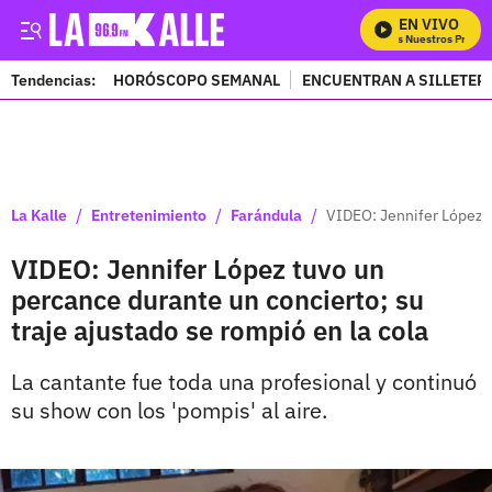
EN VIVO
Mira Todos Nuestros Program
Tendencias:
HORÓSCOPO SEMANAL
ENCUENTRAN A SILLETER
PUBLICIDAD
/
/
/
La Kalle
Entretenimiento
Farándula
VIDEO: Jennifer López t
VIDEO: Jennifer López tuvo un
percance durante un concierto; su
traje ajustado se rompió en la cola
La cantante fue toda una profesional y continuó
su show con los 'pompis' al aire.