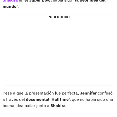
Shakira
en el
Super Bowl
había sido "
la peor idea del
mundo".
PUBLICIDAD
Pese a que la presentación fue perfecta,
Jennifer
confesó
a través del
documental 'Halftime',
que no había sido una
buena idea bailar junto a
Shakira
.