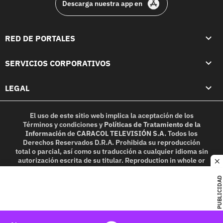
Descarga nuestra app en
RED DE PORTALES
SERVICIOS CORPORATIVOS
LEGAL
El uso de este sitio web implica la aceptación de los
Términos y condiciones
y
Políticas de Tratamiento de la
Información
de
CARACOL TELEVISIÓN S.A.
Todos los
Derechos Reservados D.R.A. Prohibida su reproducción
total o parcial, así como su traducción a cualquier idioma sin
autorización escrita de su titular. Reproduction in whole or
c
in part, or translation without written permission is
prohibited. All rights reserved 2025.
PUBLICIDAD
MIEMBRO DE: