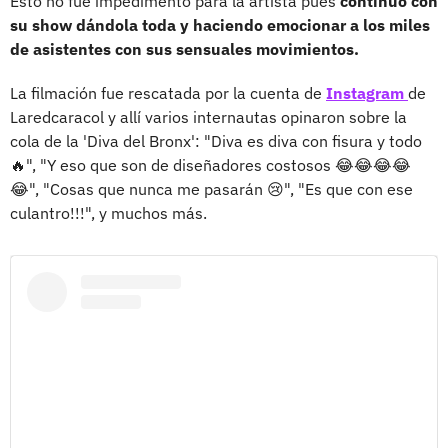
Esto no fue impedimento para la artista pues
continuó con
su show dándola toda y haciendo emocionar a los miles
de asistentes con sus sensuales movimientos.
La filmación fue rescatada por la cuenta de
Instagram
de
Laredcaracol y allí varios internautas opinaron sobre la
cola de la 'Diva del Bronx': "Diva es diva con fisura y todo
🔥", "Y eso que son de diseñadores costosos 😂😂😂😂
😂", "Cosas que nunca me pasarán 😢", "Es que con ese
culantro!!!", y muchos más.