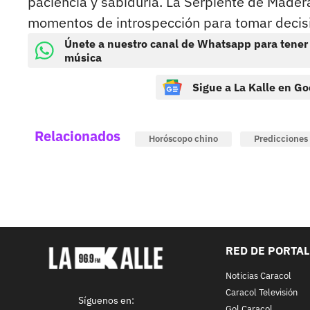
paciencia y sabiduría. La Serpiente de Madera
momentos de introspección para tomar decis
Únete a nuestro canal de Whatsapp para tener
música
Sigue a La Kalle en Go
Relacionados
Horóscopo chino
Predicciones
RED DE PORTA
Noticias Caracol
Caracol Televisión
Síguenos en:
Gol Caracol