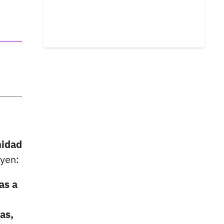
nidad
uyen:
as a
jas,