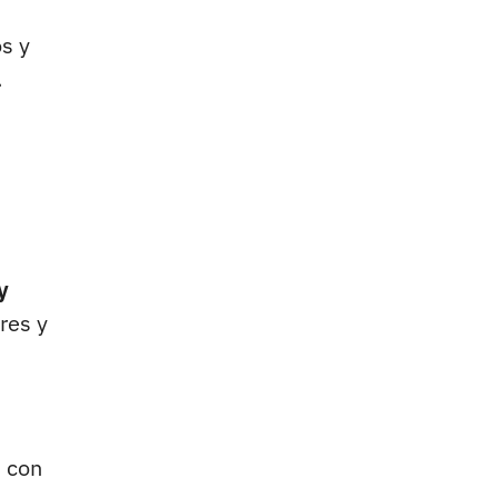
s y
.
y
res y
s con