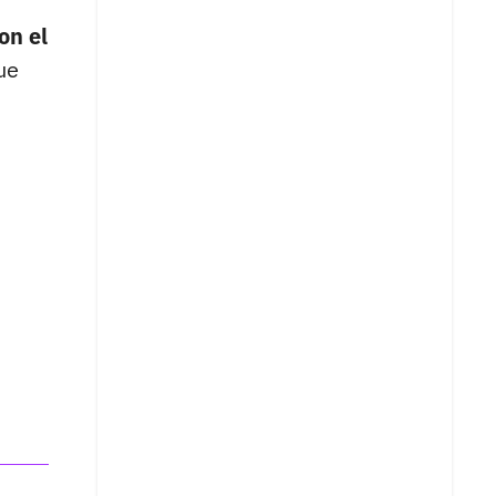
on el
ue