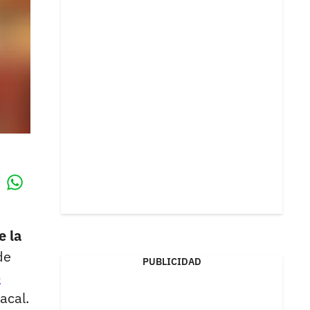
Whatsapp
k
e la
de
PUBLICIDAD
o
acal.