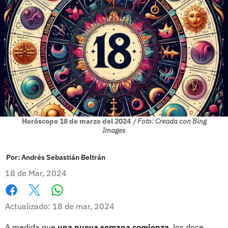
Horóscopo 18 de marzo del 2024
/ Foto: Creada con Bing
Images
Por:
Andrés Sebastián Beltrán
18 de Mar, 2024
Whatsapp
Facebook
X
Actualizado: 18 de mar, 2024
A medida que
una nueva semana comienza
, los doce