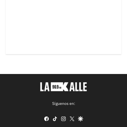
Síguenos en:
facebook
tiktok
instagram
twitter
google