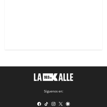
Síguenos en:
facebook
tiktok
instagram
twitter
google