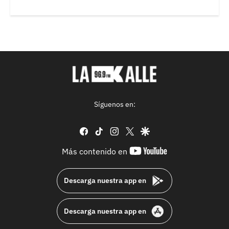
Síguenos en:
facebook
tiktok
instagram
twitter
google
youtube-
Más contenido en
footer
Descarga nuestra app en
Descarga nuestra app en