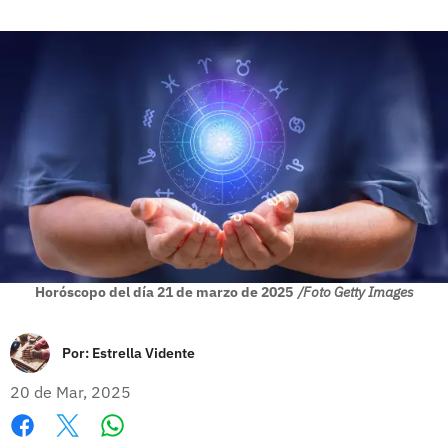
Horóscopo del día 21 de marzo de 2025
/Foto Getty Images
Por:
Estrella Vidente
20 de Mar, 2025
Whatsapp
Facebook
X