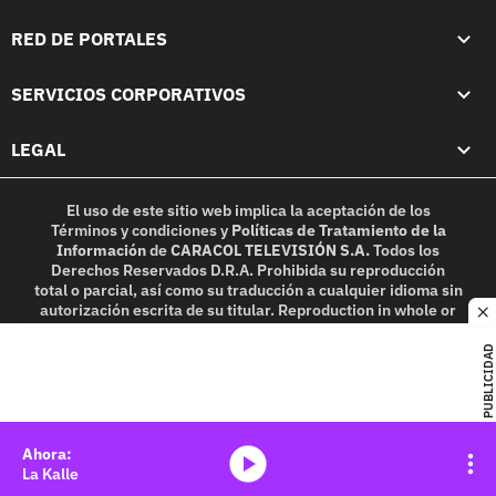
RED DE PORTALES
SERVICIOS CORPORATIVOS
LEGAL
El uso de este sitio web implica la aceptación de los
Términos y condiciones
y
Políticas de Tratamiento de la
Información
de
CARACOL TELEVISIÓN S.A.
Todos los
Derechos Reservados D.R.A. Prohibida su reproducción
total o parcial, así como su traducción a cualquier idioma sin
autorización escrita de su titular. Reproduction in whole or
c
in part, or translation without written permission is
prohibited. All rights reserved 2025.
PUBLICIDAD
MIEMBRO DE:
media-icon
La Kalle