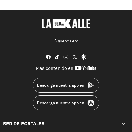
Síguenos en:
facebook
tiktok
instagram
twitter
google
youtube-
Más contenido en
footer
Descarga nuestra app en
Descarga nuestra app en
RED DE PORTALES