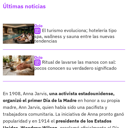
Últimas noticias
Ocio
El turismo evoluciona; hotelería tipo
spa, wallness y sauna entre las nuevas
tendencias
Ocio
Ritual de lavarse las manos con sal:
pocos conocen su verdadero significado
En 1908, Anna Jarvis,
una activista estadounidense,
organizó el primer Día de la Madre
en honor a su propia
madre, Ann Jarvis, quien había sido una pacifista y
trabajadora comunitaria. La iniciativa de Anna pronto ganó
popularidad y en 1914 el
presidente de los Estados
Unidos, Woodrow Wilson,
proclamó oficialmente el Día