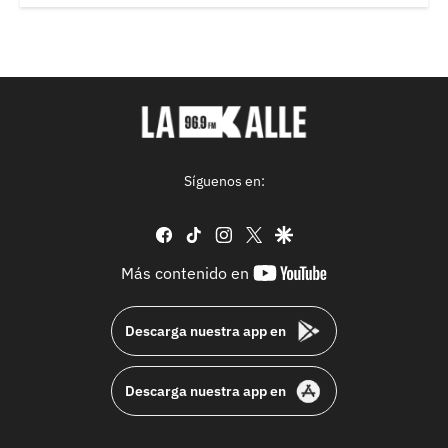
Síguenos en:
facebook
tiktok
instagram
twitter
google
youtube-
Más contenido en
footer
Descarga nuestra app en
Descarga nuestra app en