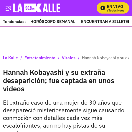
EN VIVO
Mira Todos Nuestros P
Tendencias:
HORÓSCOPO SEMANAL
ENCUENTRAN A SILLETER
PUBLICIDAD
/
/
/
La Kalle
Entretenimiento
Virales
Hannah Kobayashi y su extr
Hannah Kobayashi y su extraña
desaparición; fue captada en unos
videos
El extraño caso de una mujer de 30 años que
desapareció misteriosamente sigue causando
conmoción con detalles cada vez más
escalofriantes, aun no hay pistas de su