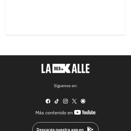
Síguenos en:
facebook
tiktok
instagram
twitter
google
youtube-
Más contenido en
footer
Descarga nuestra app en