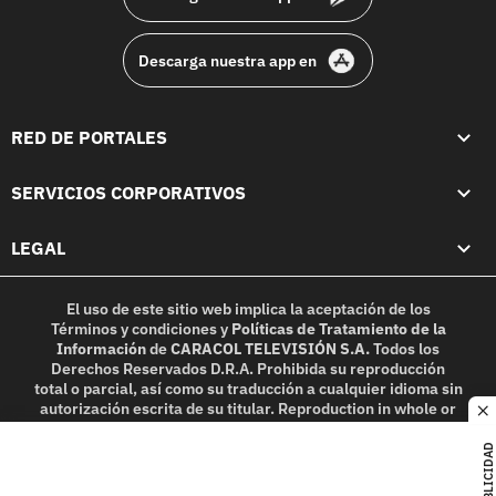
Descarga nuestra app en
RED DE PORTALES
SERVICIOS CORPORATIVOS
LEGAL
El uso de este sitio web implica la aceptación de los
Términos y condiciones
y
Políticas de Tratamiento de la
Información
de
CARACOL TELEVISIÓN S.A.
Todos los
Derechos Reservados D.R.A. Prohibida su reproducción
total o parcial, así como su traducción a cualquier idioma sin
autorización escrita de su titular. Reproduction in whole or
c
in part, or translation without written permission is
prohibited. All rights reserved 2025.
PUBLICIDAD