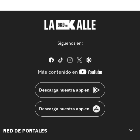
Síguenos en:
facebook
tiktok
instagram
twitter
google
youtube-
Más contenido en
footer
Descarga nuestra app en
Descarga nuestra app en
RED DE PORTALES