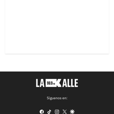
Síguenos en:
facebook
tiktok
instagram
twitter
google