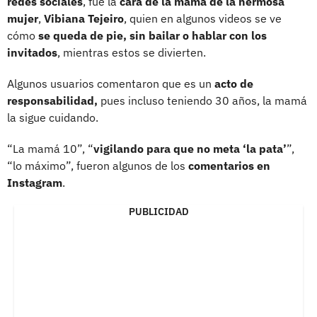
redes sociales
, fue la
cara de la mamá de la hermosa
mujer
,
Vibiana Tejeiro
, quien en algunos videos se ve
cómo
se queda de pie, sin bailar o hablar con los
invitados
, mientras estos se divierten.
Algunos usuarios comentaron que es un
acto de
responsabilidad,
pues incluso teniendo 30 años, la mamá
la sigue cuidando.
“La mamá 10”, “
vigilando para que no meta ‘la pata’
”,
“lo máximo”, fueron algunos de los
comentarios en
Instagram
.
PUBLICIDAD