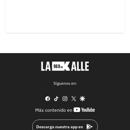
Síguenos en:
facebook
tiktok
instagram
twitter
google
youtube-
Más contenido en
footer
Descarga nuestra app en