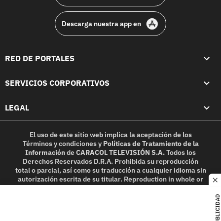
Descarga nuestra app en
RED DE PORTALES
SERVICIOS CORPORATIVOS
LEGAL
El uso de este sitio web implica la aceptación de los
Términos y condiciones
y
Políticas de Tratamiento de la
Información
de
CARACOL TELEVISIÓN S.A.
Todos los
Derechos Reservados D.R.A. Prohibida su reproducción
total o parcial, así como su traducción a cualquier idioma sin
autorización escrita de su titular. Reproduction in whole or
c
in part, or translation without written permission is
prohibited. All rights reserved 2025.
PUBLICIDAD
MIEMBRO DE: