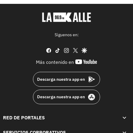
Síguenos en:
facebook
tiktok
instagram
twitter
google
youtube-
Más contenido en
footer
Descarga nuestra app en
Descarga nuestra app en
RED DE PORTALES
SERVICIOS CORPORATIVOS