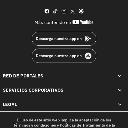
facebook
tiktok
instagram
twitter
google
youtube-
Más contenido en
footer
Descarga nuestra app en
Descarga nuestra app en
RED DE PORTALES
SERVICIOS CORPORATIVOS
LEGAL
El uso de este sitio web implica la aceptación de los
Términos y condiciones
y
Políticas de Tratamiento de la