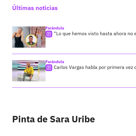
Últimas noticias
Farándula
“Lo que hemos visto hasta ahora no e
Farándula
Carlos Vargas habla por primera vez d
Pinta de Sara Uribe