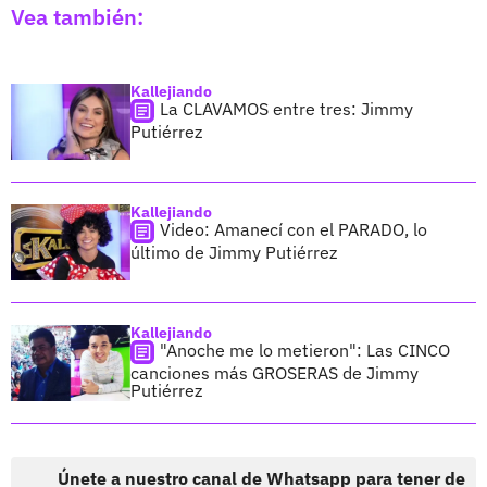
Vea también:
Kallejiando
La CLAVAMOS entre tres: Jimmy
Putiérrez
Kallejiando
Video: Amanecí con el PARADO, lo
último de Jimmy Putiérrez
Kallejiando
"Anoche me lo metieron": Las CINCO
canciones más GROSERAS de Jimmy
Putiérrez
Únete a nuestro canal de Whatsapp para tener de