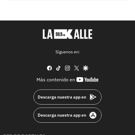
Síguenos en:
facebook
tiktok
instagram
twitter
google
youtube-
Más contenido en
footer
Descarga nuestra app en
Descarga nuestra app en