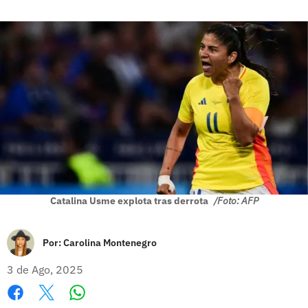
Catalina Usme explota tras derrota
/Foto: AFP
Por:
Carolina Montenegro
3 de Ago, 2025
Whatsapp
Facebook
X