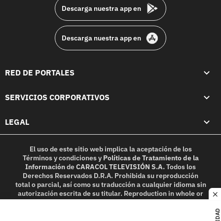
Descarga nuestra app en
Descarga nuestra app en
RED DE PORTALES
SERVICIOS CORPORATIVOS
LEGAL
El uso de este sitio web implica la aceptación de los
Términos y condiciones
y
Políticas de Tratamiento de la
Información
de
CARACOL TELEVISIÓN S.A.
Todos los
Derechos Reservados D.R.A. Prohibida su reproducción
total o parcial, así como su traducción a cualquier idioma sin
autorización escrita de su titular. Reproduction in whole or
c
in part, or translation without written permission is
prohibited. All rights reserved 2025.