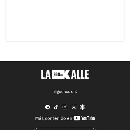
Síguenos en:
facebook
tiktok
instagram
twitter
google
youtube-
Más contenido en
footer