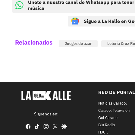
Únete a nuestro canal de Whatsapp para tener
música
Sigue a La Kalle en Go
Relacionados
Juegos de azar
Lotería Cruz Ro
RED DE PORTA
Noticias Caracol
Caracol Televisión
Síguenos en:
Gol Caracol
Blu Radio
facebook
tiktok
instagram
twitter
google
HJCK