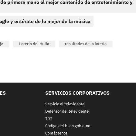
 de primera mano el mejor contenido de entretenimiento y
ogle y entérate de lo mejor de la música
ja
Lotería del Huila
resultados de la lotería
LES
SERVICIOS CORPORATIVOS
Servicio al televidente
Defensor del televidente
TDT
Código del buen gobierno
Contáctenos