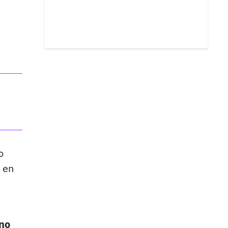
o
a en
gno