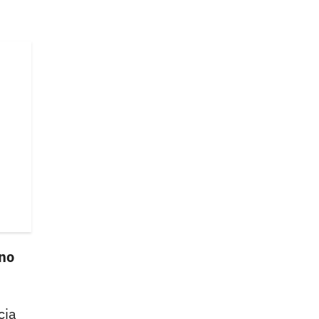
 no
cia