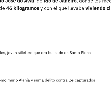
ão José do Avaí
, de
Río de Janeiro
, donde los mé
de
46 kilogramos
y con el que llevaba
viviendo c
les, joven silletero que era buscado en Santa Elena
cómo murió Alahía y suma delito contra los capturados