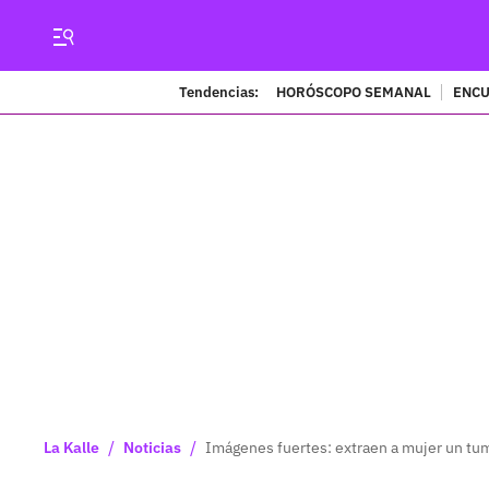
Tendencias:
HORÓSCOPO SEMANAL
ENCU
/
/
La Kalle
Noticias
Imágenes fuertes: extraen a mujer un t