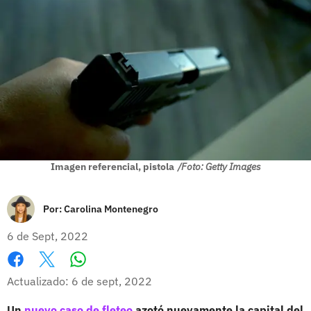
Imagen referencial, pistola
/Foto: Getty Images
Por:
Carolina Montenegro
6 de Sept, 2022
Whatsapp
Facebook
X
Actualizado: 6 de sept, 2022
Un
nuevo caso de fleteo
azotó nuevamente la capital del