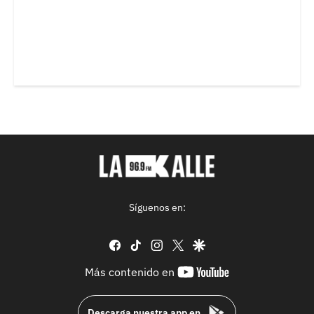
Síguenos en:
facebook
tiktok
instagram
twitter
google
youtube-
Más contenido en
footer
Descarga nuestra app en