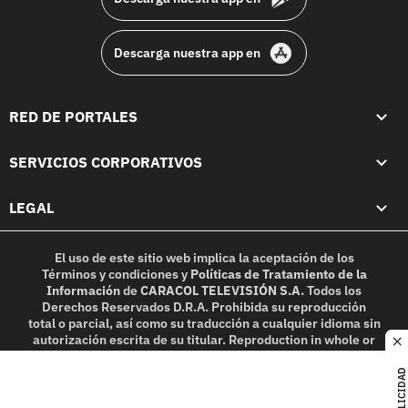
Descarga nuestra app en
RED DE PORTALES
SERVICIOS CORPORATIVOS
LEGAL
El uso de este sitio web implica la aceptación de los
Términos y condiciones
y
Políticas de Tratamiento de la
Información
de
CARACOL TELEVISIÓN S.A.
Todos los
Derechos Reservados D.R.A. Prohibida su reproducción
total o parcial, así como su traducción a cualquier idioma sin
autorización escrita de su titular. Reproduction in whole or
c
in part, or translation without written permission is
prohibited. All rights reserved 2025.
PUBLICIDAD