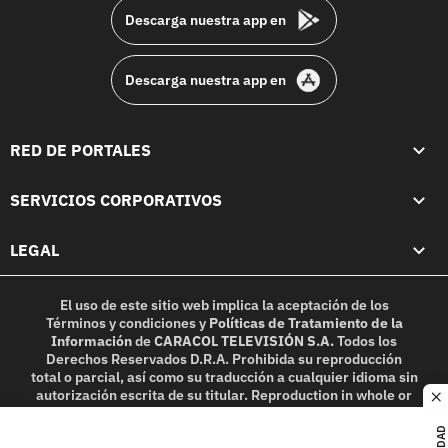
Descarga nuestra app en
Descarga nuestra app en
RED DE PORTALES
SERVICIOS CORPORATIVOS
LEGAL
El uso de este sitio web implica la aceptación de los
Términos y condiciones
y
Políticas de Tratamiento de la
Información
de
CARACOL TELEVISIÓN S.A.
Todos los
Derechos Reservados D.R.A. Prohibida su reproducción
total o parcial, así como su traducción a cualquier idioma sin
autorización escrita de su titular. Reproduction in whole or
c
in part, or translation without written permission is
prohibited. All rights reserved 2025.