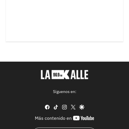
Síguenos en:
facebook
tiktok
instagram
twitter
google
youtube-
Más contenido en
footer