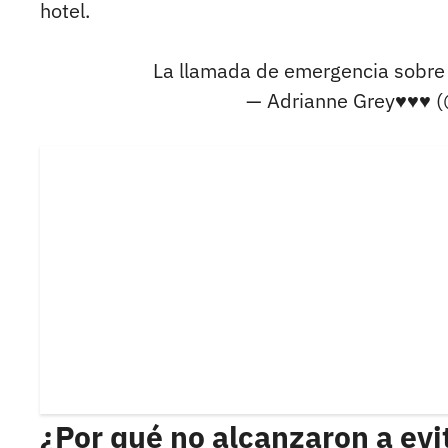
hotel.
La llamada de emergencia sobr
— Adrianne Grey♥♥♥ 
¿Por qué no alcanzaron a evit