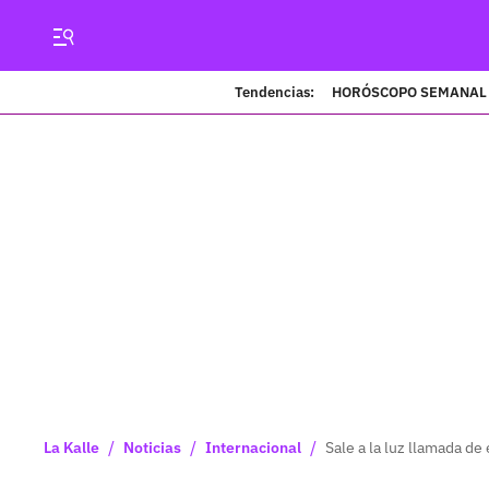
Tendencias:
HORÓSCOPO SEMANAL
/
/
/
La Kalle
Noticias
Internacional
Sale a la luz llamada d