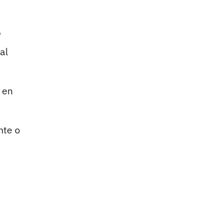
al
en
nte o