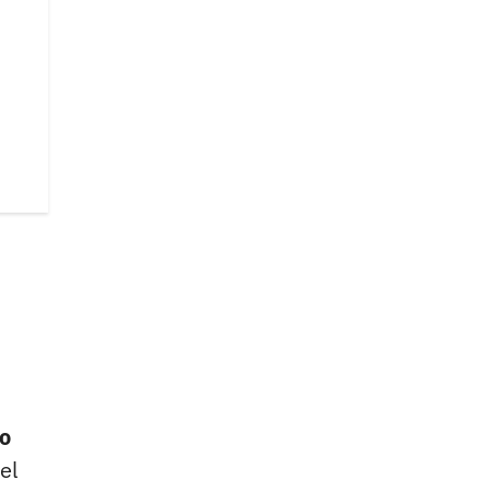
ro
el