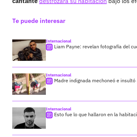
cantante
destrozara su habitación
bajo los ef
Te puede interesar
Internacional
Liam Payne: revelan fotografía del cu
Internacional
Madre indignada mechoneó e insultó a
Internacional
Esto fue lo que hallaron en la habita