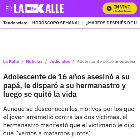
EN VIVO
Mira Todos Nuestros P
Tendencias:
HORÓSCOPO SEMANAL
¿MAREOS DESPUÉS DE UN
PUBLICIDAD
/
/
/
La Kalle
Noticias
Judiciales
Adolescente de 16 años asesinó a
Adolescente de 16 años asesinó a su
papá, le disparó a su hermanastro y
luego se quitó la vida
Aunque se desconocen los motivos por los que
el joven arremetió contra las dos víctimas, el
hermanastro manifestó que el victimario le dijo
que “vamos a matarnos juntos”.