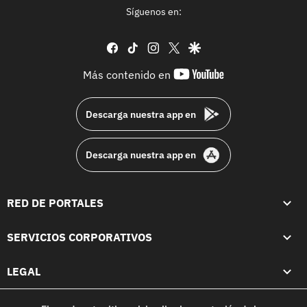
Síguenos en:
facebook
tiktok
instagram
twitter
google
youtube-
Más contenido en
footer
Descarga nuestra app en
Descarga nuestra app en
RED DE PORTALES
SERVICIOS CORPORATIVOS
LEGAL