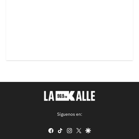
Síguenos en:
facebook
tiktok
instagram
twitter
google