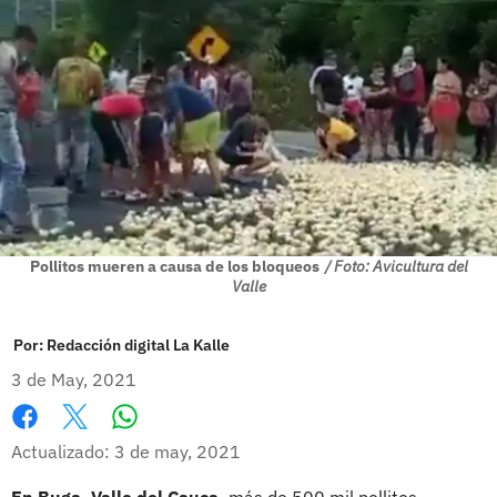
Pollitos mueren a causa de los bloqueos
/ Foto: Avicultura del
Valle
Por:
Redacción digital La Kalle
3 de May, 2021
Whatsapp
Facebook
X
Actualizado: 3 de may, 2021
En Buga, Valle del Cauca,
más de 500 mil pollitos