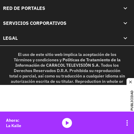
RED DE PORTALES
SERVICIOS CORPORATIVOS
LEGAL
El uso de este sitio web implica la aceptación de los
Términos y condiciones
y
Políticas de Tratamiento de la
Información
de
CARACOL TELEVISIÓN S.A.
Todos los
Derechos Reservados D.R.A. Prohibida su reproducción
total o parcial, así como su traducción a cualquier idioma sin
autorización escrita de su titular. Reproduction in whole or
c
in part, or translation without written permission is
prohibited. All rights reserved 2025.
PUBLICIDAD
MIEMBRO DE:
media-icon
La Kalle