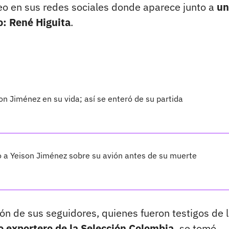
eo en sus redes sociales donde aparece junto a
un
o: René Higuita
.
son Jiménez en su vida; así se enteró de su partida
zo a Yeison Jiménez sobre su avión antes de su muerte
n de sus seguidores, quienes fueron testigos de 
co exportero de la Selección Colombia,
se tomó