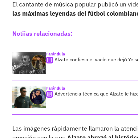
El cantante de música popular publicó un vid
las máximas leyendas del fútbol colombian
Notiias relacionadas:
Farándula
Alzate confiesa el vacío que dejó Yei
Farándula
Advertencia técnica que Alzate le hi
Las imágenes rápidamente llamaron la atenció
emoción con la que
Alzate abrazó al históri