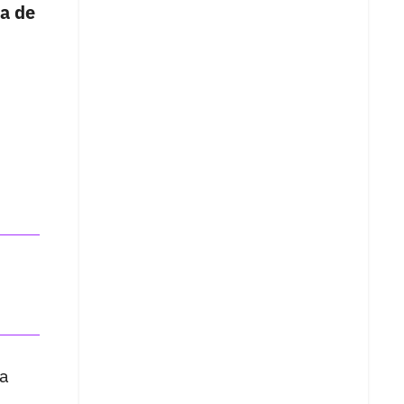
a de
la