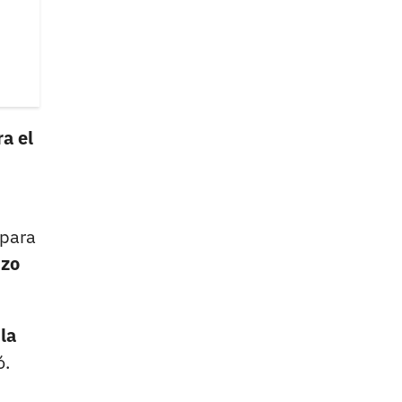
ra el
 para
uzo
la
ó.