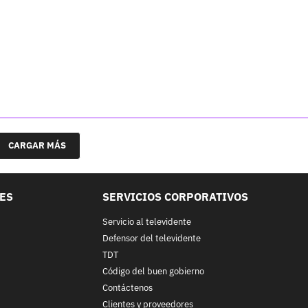
CARGAR MÁS
LES
SERVICIOS CORPORATIVOS
Servicio al televidente
Defensor del televidente
TDT
Código del buen gobierno
Contáctenos
Clientes y proveedores