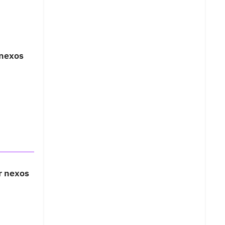
 nexos
r nexos