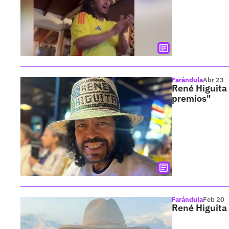
Farándula
Abr 23
René Higuita 
premios"
Farándula
Feb 20
René Higuita