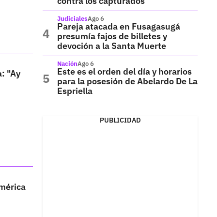
contra los capturados
Judiciales
Ago 6
Pareja atacada en Fusagasugá
presumía fajos de billetes y
devoción a la Santa Muerte
Nación
Ago 6
Este es el orden del día y horarios
a: "Ay
para la posesión de Abelardo De La
Espriella
PUBLICIDAD
América