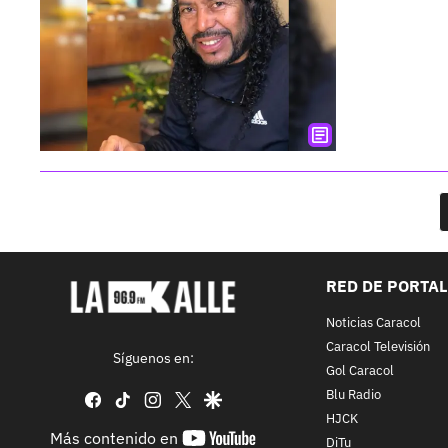
RED DE PORTA
Noticias Caracol
Caracol Televisión
Síguenos en:
Gol Caracol
Blu Radio
facebook
tiktok
instagram
twitter
google
HJCK
youtube-
Más contenido en
DiTu