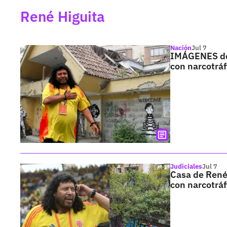
René Higuita
Nación
Jul 7
IMÁGENES de 
con narcotráf
Judiciales
Jul 7
Casa de René 
con narcotráf