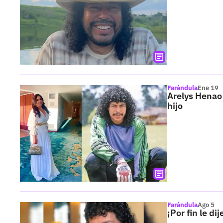
Farándula
Ene 19
Arelys Henao 
hijo
Farándula
Ago 5
¡Por fin le d