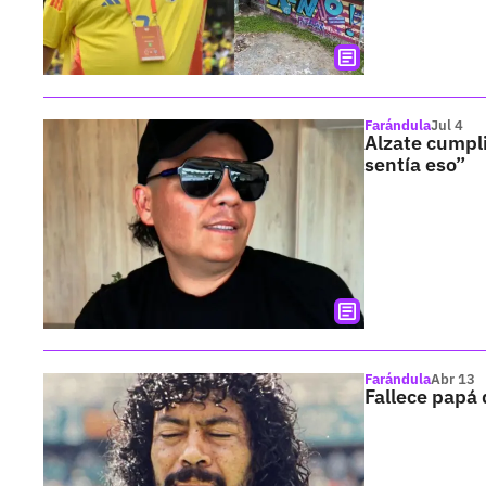
Farándula
Jul 4
Alzate cumpli
sentía eso”
Farándula
Abr 13
Fallece papá d