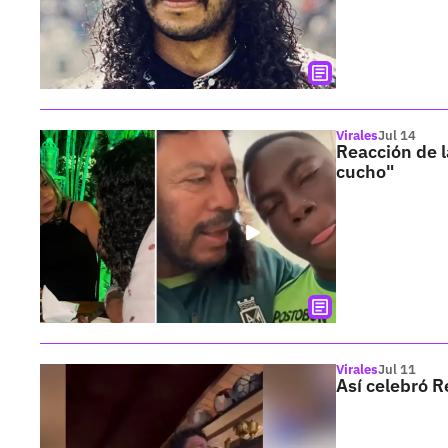
Virales
Jul 14
Reacción de l
cucho"
Virales
Jul 11
Así celebró R