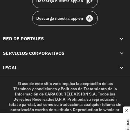
Descarga nuestra app en
Descarga nuestra app en
RED DE PORTALES
SERVICIOS CORPORATIVOS
LEGAL
El uso de este sitio web implica la aceptación de los
Términos y condiciones
y
Políticas de Tratamiento de la
Información
de
CARACOL TELEVISIÓN S.A.
Todos los
Derechos Reservados D.R.A. Prohibida su reproducción
total o parcial, así como su traducción a cualquier idioma sin
autorización escrita de su titular. Reproduction in whole or
c
in part, or translation without written permission is
prohibited. All rights reserved 2025.
PUBLICIDAD