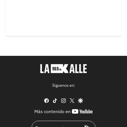
Síguenos en:
facebook
tiktok
instagram
twitter
google
youtube-
Más contenido en
footer