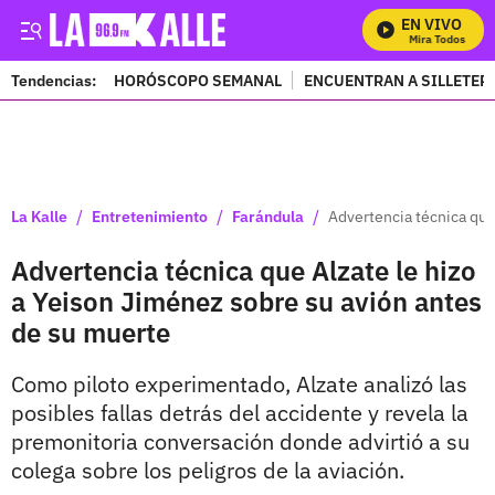
EN VIVO
Mira Todos Nuest
Tendencias:
HORÓSCOPO SEMANAL
ENCUENTRAN A SILLETER
PUBLICIDAD
/
/
/
La Kalle
Entretenimiento
Farándula
Advertencia técnica que
Advertencia técnica que Alzate le hizo
a Yeison Jiménez sobre su avión antes
de su muerte
Como piloto experimentado, Alzate analizó las
posibles fallas detrás del accidente y revela la
premonitoria conversación donde advirtió a su
colega sobre los peligros de la aviación.