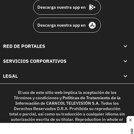
Descarga nuestra app en
Descarga nuestra app en
RED DE PORTALES
SERVICIOS CORPORATIVOS
LEGAL
El uso de este sitio web implica la aceptación de los
Términos y condiciones
y
Políticas de Tratamiento de la
Información
de
CARACOL TELEVISIÓN S.A.
Todos los
Derechos Reservados D.R.A. Prohibida su reproducción
total o parcial, así como su traducción a cualquier idioma sin
autorización escrita de su titular. Reproduction in whole or
c
in part, or translation without written permission is
prohibited. All rights reserved 2025.