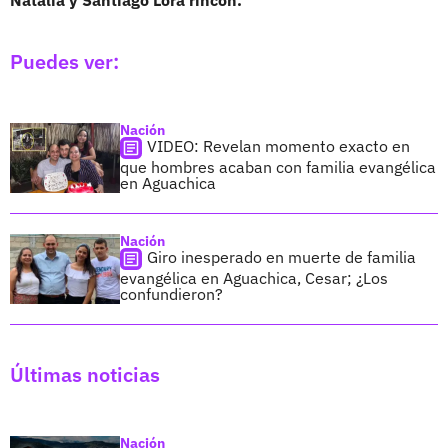
Puedes ver:
Nación
VIDEO: Revelan momento exacto en
que hombres acaban con familia evangélica
en Aguachica
Nación
Giro inesperado en muerte de familia
evangélica en Aguachica, Cesar; ¿Los
confundieron?
Últimas noticias
Nación