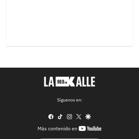
Síguenos en:
facebook
tiktok
instagram
twitter
google
youtube-
Más contenido en
footer