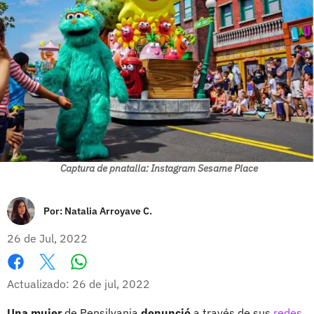
Captura de pnatalla: Instagram Sesame Place
Por:
Natalia Arroyave C.
26 de Jul, 2022
Whatsapp
Facebook
X
Actualizado: 26 de jul, 2022
Una mujer
de Pensilvania
denunció
a través de sus
redes