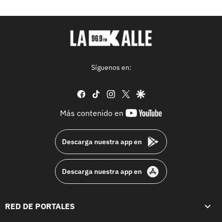
Síguenos en:
facebook
tiktok
instagram
twitter
google
youtube-
Más contenido en
footer
Descarga nuestra app en
Descarga nuestra app en
RED DE PORTALES