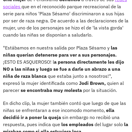
sociales
que en el reconocido parque recreacional de la
serie para niños 'Plaza Sésamo' discriminaron a sus hijas
por ser de raza negra. De acuerdo a las declaraciones de la
mujer, uno de los personajes se hizo el de 'la vista gorda'
cuando las niñas se disponían a saludarlo.
"Estábamos en nuestra salida por Plaza Sésamo y
las
niñas querían detenerse para ver a sus personajes.
¡ESTO ES ASQUEROSO! l
a persona directamente les dijo
NO a las niñas y luego se fue a darle un abrazo a una
niña de raza blanca
que estaba junto a nosotros!",
expresó la mujer identificada como
Jodi Brown,
quien al
parecer
se encontraba muy molesta
por la situación.
En dicho clip, la mujer también contó que luego de que las
niñas se enfrentaran a ese incomodo momento,
ella
decidió ir a poner la queja
sin embargo no recibió una
respuesta, pues indica que
los empleados
del lugar solo
la
miraban como si ella estuviera loca.