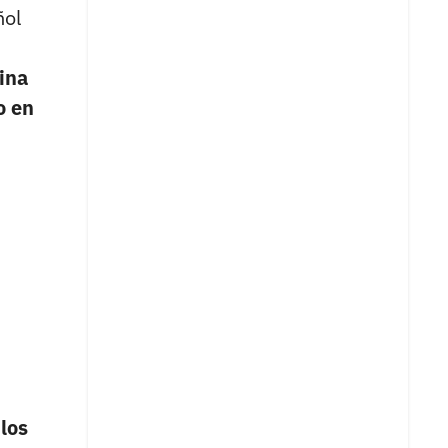
ñol
ina
o en
los