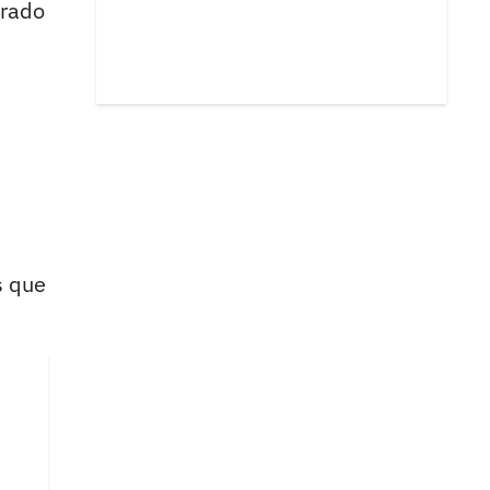
grado
s que