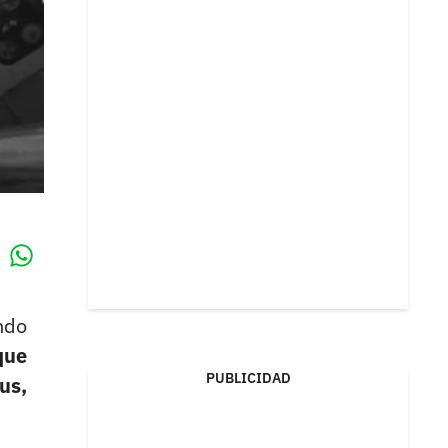
Whatsapp
k
ndo
que
PUBLICIDAD
us,