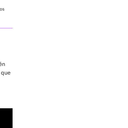
ios
én
l que