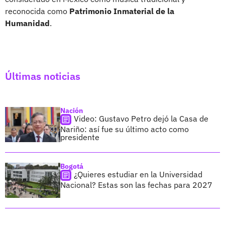
reconocida como
Patrimonio Inmaterial de la
Humanidad
.
Últimas noticias
Nación
Video: Gustavo Petro dejó la Casa de
Nariño: así fue su último acto como
presidente
Bogotá
¿Quieres estudiar en la Universidad
Nacional? Estas son las fechas para 2027