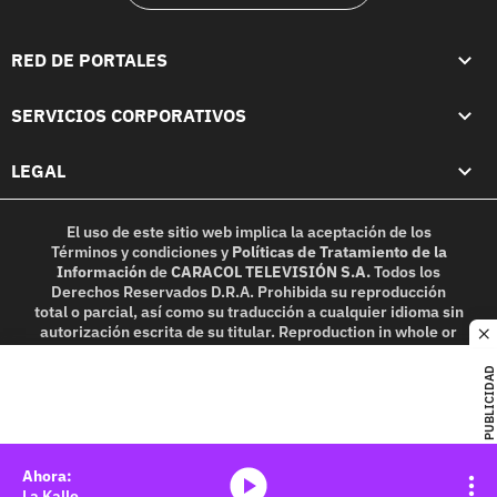
RED DE PORTALES
SERVICIOS CORPORATIVOS
LEGAL
El uso de este sitio web implica la aceptación de los
Términos y condiciones
y
Políticas de Tratamiento de la
Información
de
CARACOL TELEVISIÓN S.A.
Todos los
Derechos Reservados D.R.A. Prohibida su reproducción
total o parcial, así como su traducción a cualquier idioma sin
autorización escrita de su titular. Reproduction in whole or
c
in part, or translation without written permission is
prohibited. All rights reserved 2025.
PUBLICIDAD
MIEMBRO DE:
media-icon
La Kalle