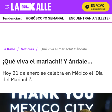
EN VIVO
Mira Todos Nuestros Prog
Tendencias:
HORÓSCOPO SEMANAL
ENCUENTRAN A SILLETER
PUBLICIDAD
/
/
La Kalle
Noticias
¡Qué viva el mariachi! Y ándale…
¡Qué viva el mariachi! Y ándale…
Hoy 21 de enero se celebra en México el ‘Día
del Mariachi’.