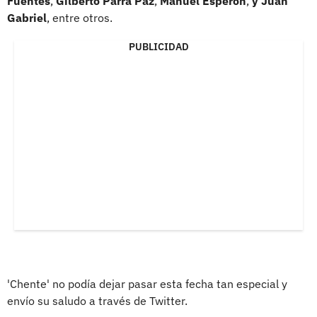
Fuentes
,
Gilberto Parra Paz
,
Manuel Esperón
,
y Juan
Gabriel
, entre otros.
PUBLICIDAD
'Chente' no podía dejar pasar esta fecha tan especial y
envío su saludo a través de Twitter.