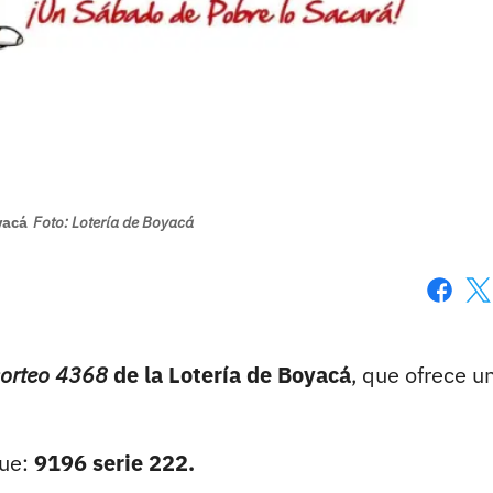
yacá
Foto: Lotería de Boyacá
Faceboo
X
sorteo 4368
de la Lotería de Boyacá
, que ofrece u
ue:
9196 serie 222.