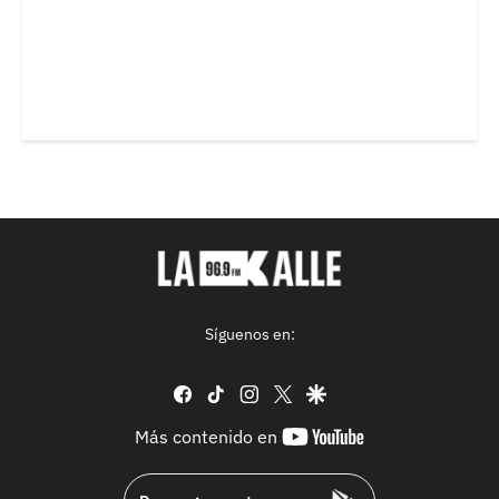
Síguenos en:
facebook
tiktok
instagram
twitter
google
youtube-
Más contenido en
footer