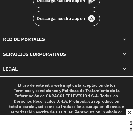
Descarga nuestra app en
Descarga nuestra app en
RED DE PORTALES
SERVICIOS CORPORATIVOS
LEGAL
El uso de este sitio web implica la aceptación de los
Términos y condiciones
y
Políticas de Tratamiento de la
Información
de
CARACOL TELEVISIÓN S.A.
Todos los
Derechos Reservados D.R.A. Prohibida su reproducción
total o parcial, así como su traducción a cualquier idioma sin
autorización escrita de su titular. Reproduction in whole or
c
in part, or translation without written permission is
prohibited. All rights reserved 2025.
PUBLICIDAD