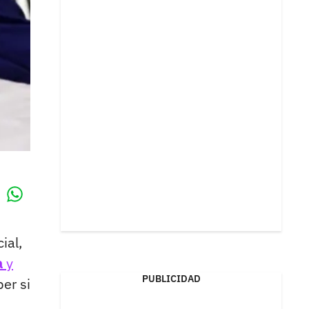
Whatsapp
k
ial,
a
y
PUBLICIDAD
er si