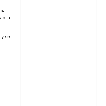
dea
an la
s
y se