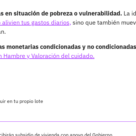
s en situación de pobreza o vulnerabilidad.
La i
livien tus gastos diarios,
sino que también muev
an.
as monetarias condicionadas y no condicionada
 Hambre y Valoración del cuidado.
uir en tu propio lote
cibirán subsidio de vivienda con apoyo del Gobierno