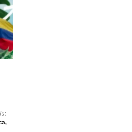
ís:
ca,