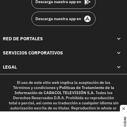
Descarga nuestra app en
Descarga nuestra app en
RED DE PORTALES
SERVICIOS CORPORATIVOS
LEGAL
El uso de este sitio web implica la aceptación de los
Términos y condiciones
y
Políticas de Tratamiento de la
Información
de
CARACOL TELEVISIÓN S.A.
Todos los
Derechos Reservados D.R.A. Prohibida su reproducción
total o parcial, así como su traducción a cualquier idioma sin
autorización escrita de su titular. Reproduction in whole or
c
in part, or translation without written permission is
prohibited. All rights reserved 2025.
PUBLICIDAD