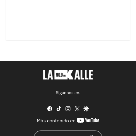
Síguenos en:
facebook
tiktok
instagram
twitter
google
youtube-
Más contenido en
footer