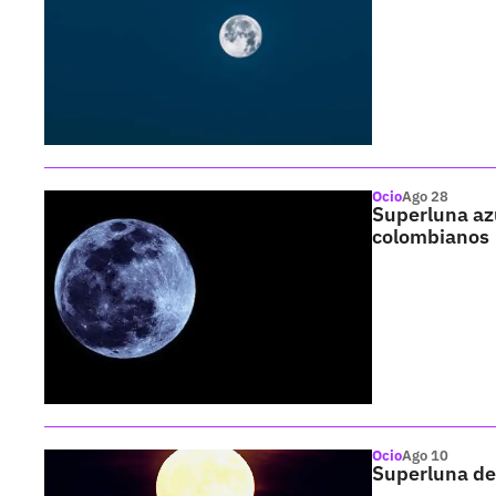
Ocio
Ago 28
Superluna azu
colombianos
Ocio
Ago 10
Superluna de