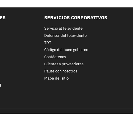
LES
SERVICIOS CORPORATIVOS
Servicio al televidente
Defensor del televidente
TDT
Código del buen gobierno
Contáctenos
Clientes y proveedores
Paute con nosotros
Mapa del sitio
l
nos y condiciones
y
Políticas de Tratamiento de la Información
de
CA
ohibida su reproducción total o parcial, así como su traducción a cu
 in whole or in part, or translation without written permission is prohib