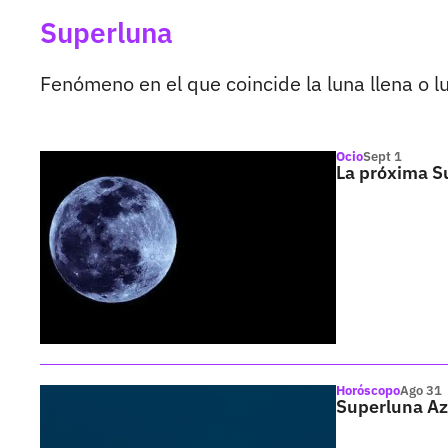
Superluna
Fenómeno en el que coincide la luna llena o l
Ocio
Sept 1
La próxima S
Horóscopo
Ago 31
Superluna Azu