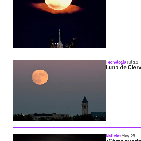
Tecnología
Jul 11
Luna de Cierv
Noticias
May 25
¿Cómo puedo v