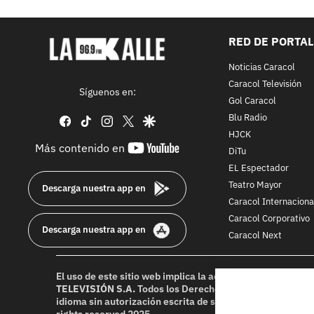
RED DE PORTA
Noticias Caracol
Caracol Televisión
Síguenos en:
Gol Caracol
Blu Radio
facebook
tiktok
instagram
twitter
google
HJCK
youtube-
Más contenido en
DiTu
footer
EL Espectador
Teatro Mayor
Descarga nuestra app en
Caracol Internaciona
Caracol Corporativo
Descarga nuestra app en
Caracol Next
El uso de este sitio web implica la aceptación de los
Térmi
TELEVISIÓN S.A.
Todos los Derechos Reservados D.R.A. Pr
idioma sin autorización escrita de su titular. Reproduction