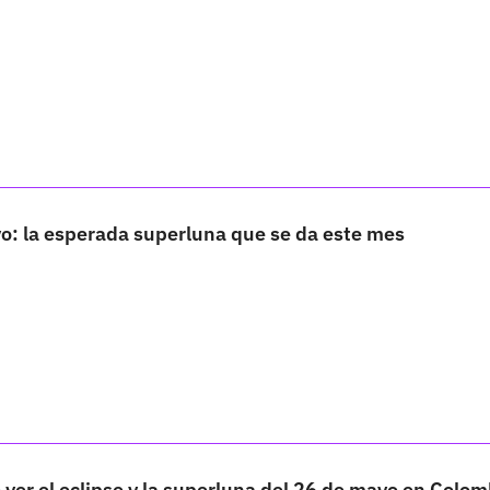
o: la esperada superluna que se da este mes
er el eclipse y la superluna del 26 de mayo en Colom