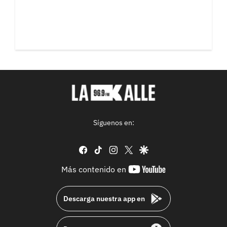
Síguenos en:
facebook
tiktok
instagram
twitter
google
youtube-
Más contenido en
footer
Descarga nuestra app en