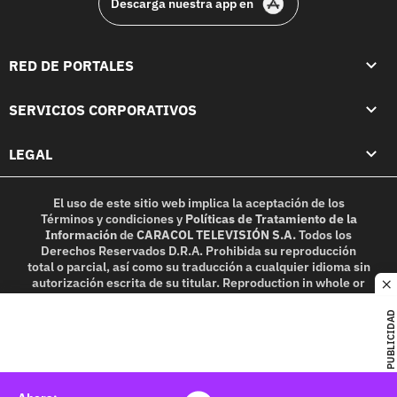
Descarga nuestra app en
RED DE PORTALES
SERVICIOS CORPORATIVOS
LEGAL
El uso de este sitio web implica la aceptación de los
Términos y condiciones
y
Políticas de Tratamiento de la
Información
de
CARACOL TELEVISIÓN S.A.
Todos los
Derechos Reservados D.R.A. Prohibida su reproducción
total o parcial, así como su traducción a cualquier idioma sin
autorización escrita de su titular. Reproduction in whole or
c
in part, or translation without written permission is
prohibited. All rights reserved 2025.
PUBLICIDAD
MIEMBRO DE: