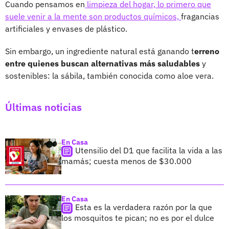
Cuando pensamos en
limpieza del hogar, lo primero que
suele venir a la mente son productos químicos,
fragancias
artificiales y envases de plástico.
Sin embargo, un ingrediente natural está ganando t
erreno
entre quienes buscan alternativas más saludables
y
sostenibles: la sábila, también conocida como aloe vera.
Últimas noticias
En Casa
Utensilio del D1 que facilita la vida a las
mamás; cuesta menos de $30.000
En Casa
Esta es la verdadera razón por la que
los mosquitos te pican; no es por el dulce