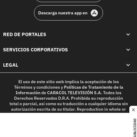
Descarga nuestra app en
RED DE PORTALES
SERVICIOS CORPORATIVOS
LEGAL
El uso de este sitio web implica la aceptación de los
Términos y condiciones
y
Políticas de Tratamiento de la
Información
de
CARACOL TELEVISIÓN S.A.
Todos los
Derechos Reservados D.R.A. Prohibida su reproducción
total o parcial, así como su traducción a cualquier idioma sin
autorización escrita de su titular. Reproduction in whole or
c
in part, or translation without written permission is
prohibited. All rights reserved 2025.
PUBLICIDAD
MIEMBRO DE: