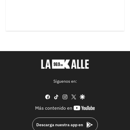
Síguenos en:
facebook
tiktok
instagram
twitter
google
youtube-
Más contenido en
footer
Descarga nuestra app en