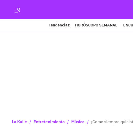
Tendencias:
HORÓSCOPO SEMANAL
ENCU
/
/
/
La Kalle
Entretenimiento
Música
¡Como siempre quisis