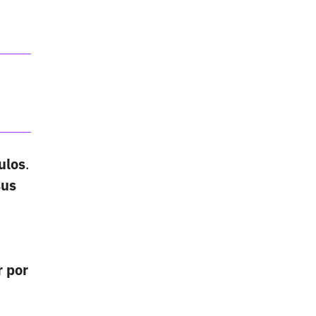
ulos
.
sus
 por