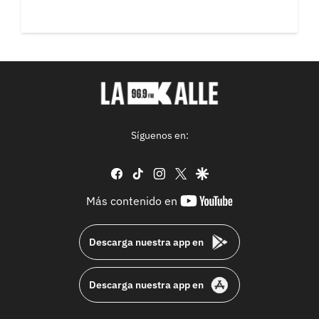
Síguenos en:
facebook
tiktok
instagram
twitter
google
youtube-
Más contenido en
footer
Descarga nuestra app en
Descarga nuestra app en