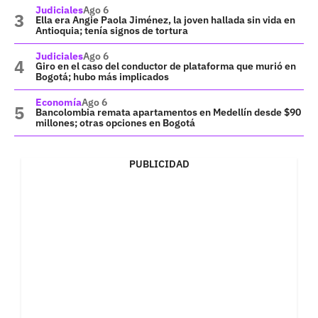
Judiciales
Ago 6
Ella era Angie Paola Jiménez, la joven hallada sin vida en
Antioquia; tenía signos de tortura
Judiciales
Ago 6
Giro en el caso del conductor de plataforma que murió en
Bogotá; hubo más implicados
Economía
Ago 6
Bancolombia remata apartamentos en Medellín desde $90
millones; otras opciones en Bogotá
PUBLICIDAD