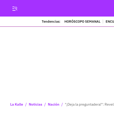
Tendencias:
HORÓSCOPO SEMANAL
ENCU
/
/
/
La Kalle
Noticias
Nación
"¡Deja la preguntadera!": Reve