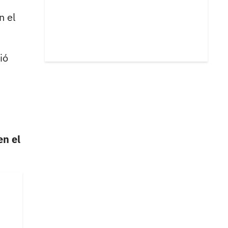
n el
ió
en el