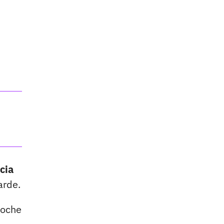
cia
arde.
noche