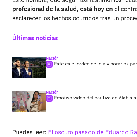
profesional de la salud, está hoy en
el centr
esclarecer los hechos ocurridos tras un proce
Últimas noticias
Nación
Este es el orden del día y horarios pa
Nación
Emotivo video del bautizo de Alahia a
Puedes leer:
El oscuro pasado de Eduardo Ram