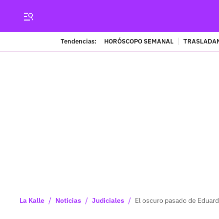
Tendencias:
HORÓSCOPO SEMANAL
TRASLADAN
/
/
/
La Kalle
Noticias
Judiciales
El oscuro pasado de Eduard