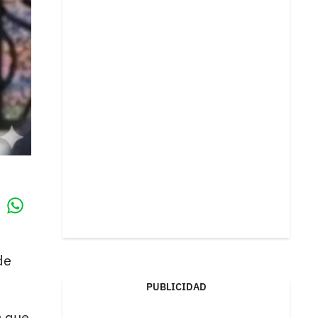
Whatsapp
k
de
PUBLICIDAD
a
que