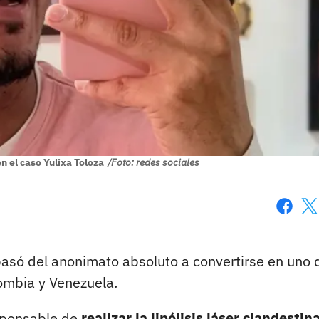
 el caso Yulixa Toloza
/Foto: redes sociales
Faceboo
X
asó del anonimato absoluto a convertirse en uno 
ombia y Venezuela.
sponsable de
realizar la lipólisis láser clandestin